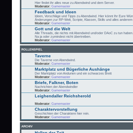
Hier findet ihr alles neue zu Abendwind und dem Server.
Moderator:
Gamemaster
Feedback und Ideen
Ideen, Vorschläge und Tipps zu Abendwind. Hier könnt Ihr Eure Wü
Änderungen zur RP-Welt, Scripte, Klassen, Skills und alles anderem 
Moderator:
Gamemaster
Gott und die Welt
Alle Threads, die nichts mit Abendwind und/oder DAoC zu tun haben
Na ja oder zumindest nicht übertreiben.
Moderator:
Gamemaster
ROLLENSPIEL
Taverne
Die Taverne von Abendwind.
Moderator:
Gamemaster
Marktplatz und Bügerliche Aushänge
Der Marktplatz von Andurien und ein schwarzes Brett
Moderator:
Gamemaster
Briefe, Falkner, Boten
Nachrichten der Abendwindler
Moderator:
Gamemaster
Leighendaller Reichsherold
Moderator:
Gamemaster
Charaktervorstellung
Geschichten der Charaktere hier rein.
Moderator:
Gamemaster
ARCHIV
Hallen der Zeit