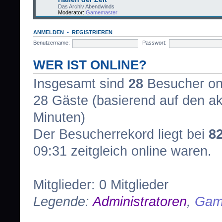
Das Archiv Abendwinds
Moderator:
Gamemaster
ANMELDEN
•
REGISTRIEREN
Benutzername:
Passwort:
WER IST ONLINE?
Insgesamt sind
28
Besucher onli
28 Gäste (basierend auf den ak
Minuten)
Der Besucherrekord liegt bei
8
09:31 zeitgleich online waren.
Mitglieder: 0 Mitglieder
Legende:
Administratoren
,
Gam