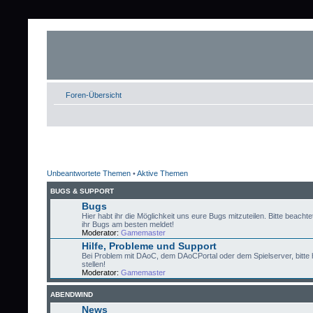
Foren-Übersicht
Unbeantwortete Themen
•
Aktive Themen
BUGS & SUPPORT
Bugs
Hier habt ihr die Möglichkeit uns eure Bugs mitzuteilen. Bitte beachtet
ihr Bugs am besten meldet!
Moderator:
Gamemaster
Hilfe, Probleme und Support
Bei Problem mit DAoC, dem DAoCPortal oder dem Spielserver, bitte 
stellen!
Moderator:
Gamemaster
ABENDWIND
News