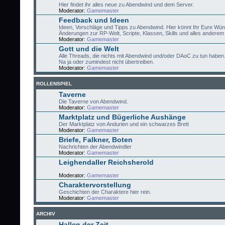
Hier findet ihr alles neue zu Abendwind und dem Server.
Moderator:
Gamemaster
Feedback und Ideen
Ideen, Vorschläge und Tipps zu Abendwind. Hier könnt Ihr Eure Wü
Änderungen zur RP-Welt, Scripte, Klassen, Skills und alles anderem 
Moderator:
Gamemaster
Gott und die Welt
Alle Threads, die nichts mit Abendwind und/oder DAoC zu tun haben
Na ja oder zumindest nicht übertreiben.
Moderator:
Gamemaster
ROLLENSPIEL
Taverne
Die Taverne von Abendwind.
Moderator:
Gamemaster
Marktplatz und Bügerliche Aushänge
Der Marktplatz von Andurien und ein schwarzes Brett
Moderator:
Gamemaster
Briefe, Falkner, Boten
Nachrichten der Abendwindler
Moderator:
Gamemaster
Leighendaller Reichsherold
Moderator:
Gamemaster
Charaktervorstellung
Geschichten der Charaktere hier rein.
Moderator:
Gamemaster
ARCHIV
Hallen der Zeit