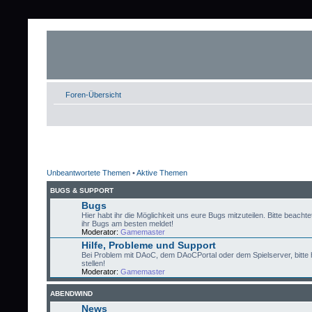
Foren-Übersicht
Unbeantwortete Themen
•
Aktive Themen
BUGS & SUPPORT
Bugs
Hier habt ihr die Möglichkeit uns eure Bugs mitzuteilen. Bitte beachtet
ihr Bugs am besten meldet!
Moderator:
Gamemaster
Hilfe, Probleme und Support
Bei Problem mit DAoC, dem DAoCPortal oder dem Spielserver, bitte 
stellen!
Moderator:
Gamemaster
ABENDWIND
News