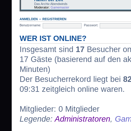
Das Archiv Abendwinds
Moderator:
Gamemaster
ANMELDEN
•
REGISTRIEREN
Benutzername:
Passwort:
WER IST ONLINE?
Insgesamt sind
17
Besucher onli
17 Gäste (basierend auf den ak
Minuten)
Der Besucherrekord liegt bei
8
09:31 zeitgleich online waren.
Mitglieder: 0 Mitglieder
Legende:
Administratoren
,
Gam