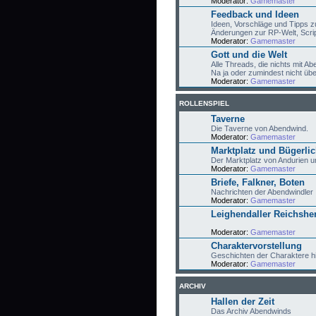
Moderator:
Gamemaster
Feedback und Ideen
Ideen, Vorschläge und Tipps 
Änderungen zur RP-Welt, Script
Moderator:
Gamemaster
Gott und die Welt
Alle Threads, die nichts mit 
Na ja oder zumindest nicht übe
Moderator:
Gamemaster
ROLLENSPIEL
Taverne
Die Taverne von Abendwind.
Moderator:
Gamemaster
Marktplatz und Bügerli
Der Marktplatz von Andurien u
Moderator:
Gamemaster
Briefe, Falkner, Boten
Nachrichten der Abendwindler
Moderator:
Gamemaster
Leighendaller Reichshe
Moderator:
Gamemaster
Charaktervorstellung
Geschichten der Charaktere hi
Moderator:
Gamemaster
ARCHIV
Hallen der Zeit
Das Archiv Abendwinds