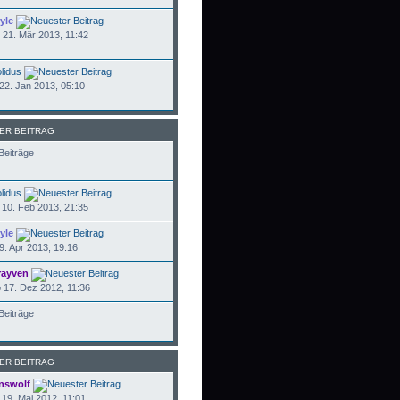
yle
21. Mär 2013, 11:42
lidus
22. Jan 2013, 05:10
ER BEITRAG
Beiträge
lidus
10. Feb 2013, 21:35
yle
9. Apr 2013, 19:16
rayven
17. Dez 2012, 11:36
Beiträge
ER BEITRAG
nswolf
19. Mai 2012, 11:01