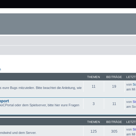
n
THEMEN
BEITRÄGE
LETZT
von
So
11
19
s eure Bugs mitzuteilen. Bitte beachtet die Anleitung, wie
am Mi 
pport
von
St
3
11
CPortal oder dem Spielserver, bitte hier eure Fragen
am So 
THEMEN
BEITRÄGE
LETZT
von
St
125
305
Abendwind und dem Server.
am Mi 