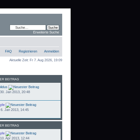
Erweiterte Suche
FAQ
Registrieren
Anmelden
Aktuelle Zeit: Fr 7. Aug 2026, 19:09
ER BEITRAG
lidus
30. Jan 2013, 20:48
yle
6. Jan 2013, 14:45
ER BEITRAG
yle
10. Apr 2013, 12:44