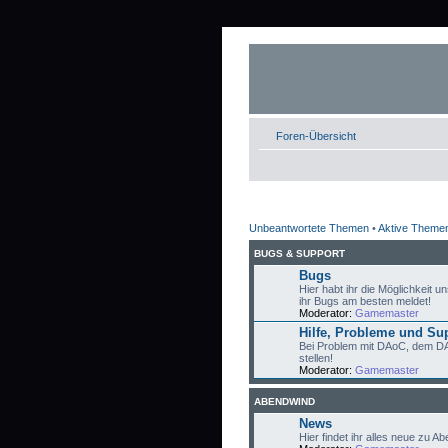
Foren-Übersicht
Unbeantwortete Themen
•
Aktive Theme
BUGS & SUPPORT
Bugs
Hier habt ihr die Möglichkeit un
ihr Bugs am besten meldet!
Moderator:
Gamemaster
Hilfe, Probleme und Su
Bei Problem mit DAoC, dem DAo
stellen!
Moderator:
Gamemaster
ABENDWIND
News
Hier findet ihr alles neue zu 