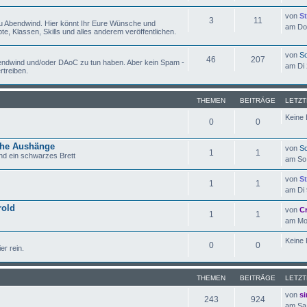
von
St
3
11
zu Abendwind. Hier könnt Ihr Eure Wünsche und
am Do 
e, Klassen, Skills und alles anderem veröffentlichen.
von
So
46
207
Abendwind und/oder DAoC zu tun haben. Aber kein Spam -
am Di 
rtreiben.
THEMEN
BEITRÄGE
LETZT
Keine 
0
0
che Aushänge
von
So
1
1
nd ein schwarzes Brett
am So 
von
St
1
1
am Di 
rold
von
C
1
1
am Mo 
Keine 
0
0
er rein.
THEMEN
BEITRÄGE
LETZT
von
si
243
924
am Sa 