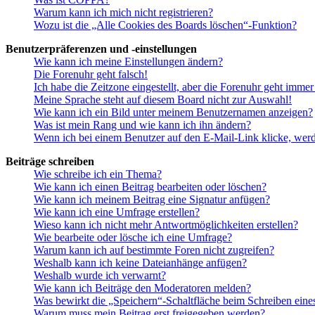
Warum kann ich mich nicht registrieren?
Wozu ist die „Alle Cookies des Boards löschen“-Funktion?
Benutzerpräferenzen und -einstellungen
Wie kann ich meine Einstellungen ändern?
Die Forenuhr geht falsch!
Ich habe die Zeitzone eingestellt, aber die Forenuhr geht immer
Meine Sprache steht auf diesem Board nicht zur Auswahl!
Wie kann ich ein Bild unter meinem Benutzernamen anzeigen?
Was ist mein Rang und wie kann ich ihn ändern?
Wenn ich bei einem Benutzer auf den E-Mail-Link klicke, werd
Beiträge schreiben
Wie schreibe ich ein Thema?
Wie kann ich einen Beitrag bearbeiten oder löschen?
Wie kann ich meinem Beitrag eine Signatur anfügen?
Wie kann ich eine Umfrage erstellen?
Wieso kann ich nicht mehr Antwortmöglichkeiten erstellen?
Wie bearbeite oder lösche ich eine Umfrage?
Warum kann ich auf bestimmte Foren nicht zugreifen?
Weshalb kann ich keine Dateianhänge anfügen?
Weshalb wurde ich verwarnt?
Wie kann ich Beiträge den Moderatoren melden?
Was bewirkt die „Speichern“-Schaltfläche beim Schreiben eine
Warum muss mein Beitrag erst freigegeben werden?