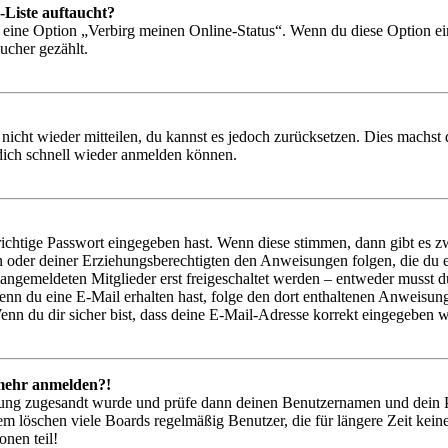
-Liste auftaucht?
n eine Option „Verbirg meinen Online-Status“. Wenn du diese Option ei
ucher gezählt.
 nicht wieder mitteilen, du kannst es jedoch zurücksetzen. Dies machs
 dich schnell wieder anmelden können.
richtige Passwort eingegeben hast. Wenn diese stimmen, dann gibt es
ern oder deiner Erziehungsberechtigten den Anweisungen folgen, die du e
 angemeldeten Mitglieder erst freigeschaltet werden – entweder musst du
. Wenn du eine E-Mail erhalten hast, folge den dort enthaltenen Anweis
nn du dir sicher bist, dass deine E-Mail-Adresse korrekt eingegeben w
t mehr anmelden?!
rierung zugesandt wurde und prüfe dann deinen Benutzernamen und dein 
em löschen viele Boards regelmäßig Benutzer, die für längere Zeit kei
onen teil!