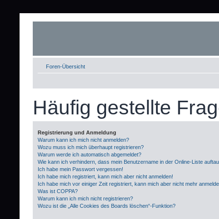
Foren-Übersicht
Häufig gestellte Fra
Registrierung und Anmeldung
Warum kann ich mich nicht anmelden?
Wozu muss ich mich überhaupt registrieren?
Warum werde ich automatisch abgemeldet?
Wie kann ich verhindern, dass mein Benutzername in der Online-Liste aufta
Ich habe mein Passwort vergessen!
Ich habe mich registriert, kann mich aber nicht anmelden!
Ich habe mich vor einiger Zeit registriert, kann mich aber nicht mehr anmeld
Was ist COPPA?
Warum kann ich mich nicht registrieren?
Wozu ist die „Alle Cookies des Boards löschen“-Funktion?