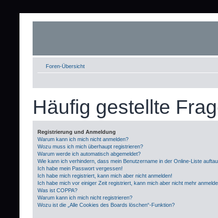
Foren-Übersicht
Häufig gestellte Fra
Registrierung und Anmeldung
Warum kann ich mich nicht anmelden?
Wozu muss ich mich überhaupt registrieren?
Warum werde ich automatisch abgemeldet?
Wie kann ich verhindern, dass mein Benutzername in der Online-Liste aufta
Ich habe mein Passwort vergessen!
Ich habe mich registriert, kann mich aber nicht anmelden!
Ich habe mich vor einiger Zeit registriert, kann mich aber nicht mehr anmeld
Was ist COPPA?
Warum kann ich mich nicht registrieren?
Wozu ist die „Alle Cookies des Boards löschen“-Funktion?