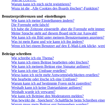
Warum kann ich mich nicht registrieren?
Wozu ist die „Alle Cookies des Boards löschen“-Funktion?
Benutzerpräferenzen und -einstellungen
Wie kann ich meine Einstellungen ändern?
Die Forenuhr geht falsch!
Ich habe die Zeitzone eingestellt, aber die Forenuhr geht immer
Meine Sprache steht auf diesem Board nicht zur Auswahl!
Wie kann ich ein Bild unter meinem Benutzernamen anzeigen?
Was ist mein Rang und wie kann ich ihn ändern?
Wenn ich bei einem Benutzer auf den E-Mail-Link klicke, werd
Beiträge schreiben
Wie schreibe ich ein Thema?
Wie kann ich einen Beitrag bearbeiten oder löschen?
Wie kann ich meinem Beitrag eine Signatur anfügen?
Wie kann ich eine Umfrage erstellen?
Wieso kann ich nicht mehr Antwortmöglichkeiten erstellen?
Wie bearbeite oder lösche ich eine Umfrage?
Warum kann ich auf bestimmte Foren nicht zugreifen?
Weshalb kann ich keine Dateianhänge anfügen?
Weshalb wurde ich verwarnt?
Wie kann ich Beiträge den Moderatoren melden?
Was bewirkt die „Speichern“-Schaltfläche beim Schreiben eine
Warum muss mein Beitrag erst freigegeben werden?