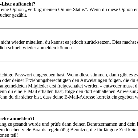
-Liste auftaucht?
n eine Option „Verbirg meinen Online-Status“. Wenn du diese Option ei
ucher gezählt.
 nicht wieder mitteilen, du kannst es jedoch zurücksetzen. Dies machs
 dich schnell wieder anmelden können.
richtige Passwort eingegeben hast. Wenn diese stimmen, dann gibt es
ern oder deiner Erziehungsberechtigten den Anweisungen folgen, die du e
 angemeldeten Mitglieder erst freigeschaltet werden – entweder musst du
. Wenn du eine E-Mail erhalten hast, folge den dort enthaltenen Anweis
nn du dir sicher bist, dass deine E-Mail-Adresse korrekt eingegeben w
t mehr anmelden?!
rierung zugesandt wurde und prüfe dann deinen Benutzernamen und dein 
em löschen viele Boards regelmäßig Benutzer, die für längere Zeit kei
onen teil!