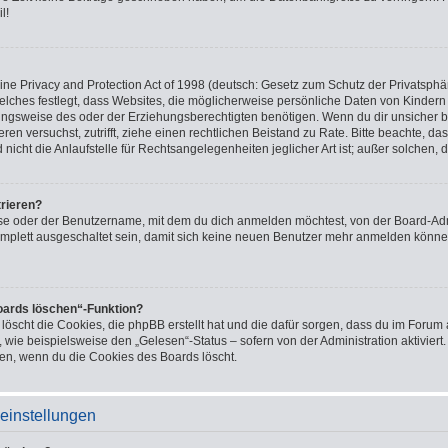
l!
e Privacy and Protection Act of 1998 (deutsch: Gesetz zum Schutz der Privatsphär
welches festlegt, dass Websites, die möglicherweise persönliche Daten von Kindern
ngsweise des oder der Erziehungsberechtigten benötigen. Wenn du dir unsicher bis
ieren versuchst, zutrifft, ziehe einen rechtlichen Beistand zu Rate. Bitte beachte,
icht die Anlaufstelle für Rechtsangelegenheiten jeglicher Art ist; außer solchen, 
trieren?
se oder der Benutzername, mit dem du dich anmelden möchtest, von der Board-Adm
mplett ausgeschaltet sein, damit sich keine neuen Benutzer mehr anmelden könne
Boards löschen“-Funktion?
 löscht die Cookies, die phpBB erstellt hat und die dafür sorgen, dass du im Foru
 wie beispielsweise den „Gelesen“-Status – sofern von der Administration aktivier
en, wenn du die Cookies des Boards löscht.
einstellungen