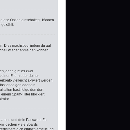
 diese Option einschaltest, können
 gezählt.
zen. Dies machst du, indem du auf
schnell wieder anmelden können.
en, dann gibt es zwei
 deiner Eltern oder deiner
konto vielleicht aktiviert werden.
bst erledigen oder ein
erhalten hast, folge den dort
 einem Spam-Filter blockiert
rator.
ernamen und dein Passwort. Es
dem löschen viele Boards
egistriere dich einfach erneut und