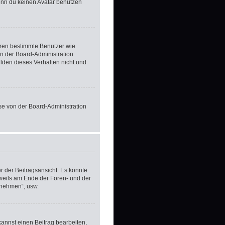
enn du keinen Avatar benutzen
ieren bestimmte Benutzer wie
n der Board-Administration
lden dieses Verhalten nicht und
ese von der Board-Administration
 der Beitragsansicht. Es könnte
eweils am Ende der Foren- und der
ilnehmen“, usw.
kannst einen Beitrag bearbeiten,