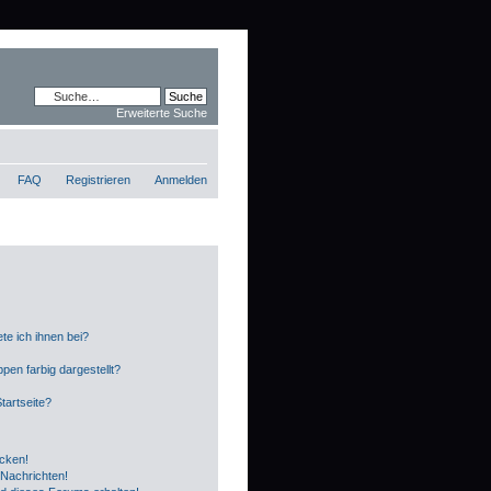
Erweiterte Suche
FAQ
Registrieren
Anmelden
te ich ihnen bei?
en farbig dargestellt?
tartseite?
icken!
Nachrichten!