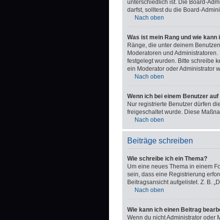
unterschiedlich ist. Die Board-Ad
darfst, solltest du die Board-Admi
Nach oben
Was ist mein Rang und wie kann 
Ränge, die unter deinem Benutzerna
Moderatoren und Administratoren. 
festgelegt wurden. Bitte schreibe
ein Moderator oder Administrator 
Nach oben
Wenn ich bei einem Benutzer auf 
Nur registrierte Benutzer dürfen d
freigeschaltet wurde. Diese Maßn
Nach oben
Beiträge schreiben
Wie schreibe ich ein Thema?
Um eine neues Thema in einem Foru
sein, dass eine Registrierung erfo
Beitragsansicht aufgelistet. Z. B.
Nach oben
Wie kann ich einen Beitrag bearb
Wenn du nicht Administrator oder M