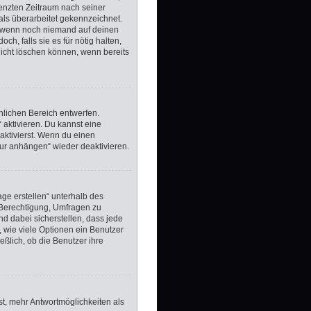
renzten Zeitraum nach seiner
als überarbeitet gekennzeichnet.
t, wenn noch niemand auf deinen
h, falls sie es für nötig halten,
nicht löschen können, wenn bereits
nlichen Bereich entwerfen.
 aktivieren. Du kannst eine
ktivierst. Wenn du einen
tur anhängen“ wieder deaktivieren.
ge erstellen“ unterhalb des
e Berechtigung, Umfragen zu
nd dabei sicherstellen, dass jede
, wie viele Optionen ein Benutzer
eßlich, ob die Benutzer ihre
st, mehr Antwortmöglichkeiten als