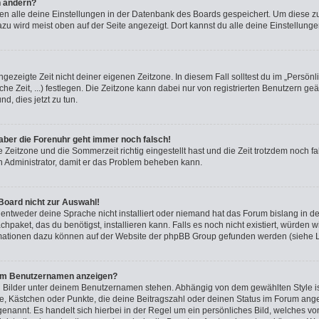
n ändern?
rden alle deine Einstellungen in der Datenbank des Boards gespeichert. Um diese z
azu wird meist oben auf der Seite angezeigt. Dort kannst du alle deine Einstellung
ngezeigte Zeit nicht deiner eigenen Zeitzone. In diesem Fall solltest du im „Persönl
he Zeit, ...) festlegen. Die Zeitzone kann dabei nur von registrierten Benutzern g
und, dies jetzt zu tun.
, aber die Forenuhr geht immer noch falsch!
e Zeitzone und die Sommerzeit richtig eingestellt hast und die Zeit trotzdem noch fa
en Administrator, damit er das Problem beheben kann.
Board nicht zur Auswahl!
 entweder deine Sprache nicht installiert oder niemand hat das Forum bislang in de
chpaket, das du benötigst, installieren kann. Falls es noch nicht existiert, würden 
rmationen dazu können auf der Website der phpBB Group gefunden werden (siehe L
inem Benutzernamen anzeigen?
i Bilder unter deinem Benutzernamen stehen. Abhängig von dem gewählten Style ist
rne, Kästchen oder Punkte, die deine Beitragszahl oder deinen Status im Forum ang
“ genannt. Es handelt sich hierbei in der Regel um ein persönliches Bild, welches v