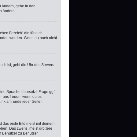
u ändern, gehe in den
en ändern.
ichen Bereich“ die für dich
eändert werden. Wenn du noch nicht
lsch ist, geht die Uhr des Servers
ine Sprache übersetzt. Frage ggf.
wir uns freuen, wenn du es
ink am Ende jeder Seite).
 das erste Bild meist mit deinem
eben. Das zweite, meist größere
on Benutzer zu Benutzer