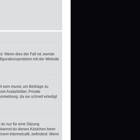
d. Wenn dies der Fall ist, wende
nfigurationsproblem mit der Website
rt sein musst, um Beiträge zu
iel Avatarbilder, Private
Anmeldung, da sie schnell erledigt
du nur für eine Sitzung
 kannst du dieses Kästchen beim
inem Internetcafé, befindest. Wenn