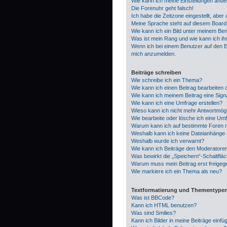
Wie kann ich meine Einstellungen ände
Die Forenuhr geht falsch!
Ich habe die Zeitzone eingestellt, aber
Meine Sprache steht auf diesem Board 
Wie kann ich ein Bild unter meinem B
Was ist mein Rang und wie kann ich i
Wenn ich bei einem Benutzer auf den E-
mich anzumelden.
Beiträge schreiben
Wie schreibe ich ein Thema?
Wie kann ich einen Beitrag bearbeiten
Wie kann ich meinem Beitrag eine Sign
Wie kann ich eine Umfrage erstellen?
Wieso kann ich nicht mehr Antwortmögli
Wie bearbeite oder lösche ich eine Um
Warum kann ich auf bestimmte Foren n
Weshalb kann ich keine Dateianhänge
Weshalb wurde ich verwarnt?
Wie kann ich Beiträge den Moderatore
Was bewirkt die „Speichern“-Schaltflä
Warum muss mein Beitrag erst freige
Wie markiere ich ein Thema als neu?
Textformatierung und Thementype
Was ist BBCode?
Kann ich HTML benutzen?
Was sind Smilies?
Kann ich Bilder in meine Beiträge einfü