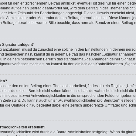
ol für den entsprechenden Beitrag anklickst; eventuell ist dies nur für einen beg
emand auf deinen Beitrag geantwortet hat, wird dein Beitrag in der Themenansicht 
h der letzte Zeitpunkt der Bearbeitungen angezeigt. Dieser Hinweis erscheint nich
in Administrator oder Moderator deinen Beitrag überarbeitet hat. Diese können jedoc
n Beitrag überarbeitet wurde. Bitte beachte, dass normale Benutzer einen Beitrag 
e Signatur anfügen?
g anzufügen, musst du zunächst eine solche in den Einstellungen in deinem persö
nd gespeichert hast, kannst du in jedem Beitrag das Kästchen „Signatur anhängen“
du in deinem persönlichen Bereich das standardmäßige Anhängen deiner Signatur a
gnatur verfassen möchtest, so kannst du dort einfach das Kontrollkästchen „Signa
len?
 oder den ersten Beitrag eines Themas bearbeitest, findest du ein Register „Umfra
Solltest du diesen Bereich nicht sehen können, so hast du wahrscheinlich nicht di
 und mindestens zwei Antwortmöglichkeiten in die entsprechenden Felder eingeben u
n Zeile steht. Du kannst auch unter „Auswahlmöglichkeiten pro Benutzer“ festlegen
für die Umfrage gilt (0 bedeutet dabei eine zeitlich unbegrenzte Umfrage) und schli
rtmöglichkeiten erstellen?
twortmöglichkeiten wird durch die Board-Administration festgelegt. Wenn du glaub