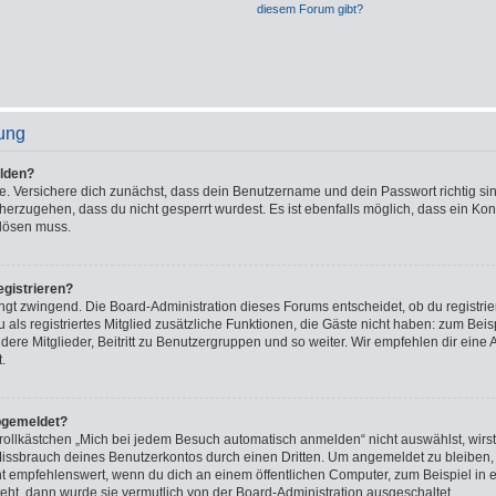
diesem Forum gibt?
ung
lden?
e. Versichere dich zunächst, dass dein Benutzername und dein Passwort richtig sin
cherzugehen, dass du nicht gesperrt wurdest. Es ist ebenfalls möglich, dass ein Ko
 lösen muss.
gistrieren?
ingt zwingend. Die Board-Administration dieses Forums entscheidet, ob du registrie
u als registriertes Mitglied zusätzliche Funktionen, die Gäste nicht haben: zum Beisp
ere Mitglieder, Beitritt zu Benutzergruppen und so weiter. Wir empfehlen dir eine 
t.
bgemeldet?
lkästchen „Mich bei jedem Besuch automatisch anmelden“ nicht auswählst, wirst 
Missbrauch deines Benutzerkontos durch einen Dritten. Um angemeldet zu bleiben,
t empfehlenswert, wenn du dich an einem öffentlichen Computer, zum Beispiel in e
teht, dann wurde sie vermutlich von der Board-Administration ausgeschaltet.