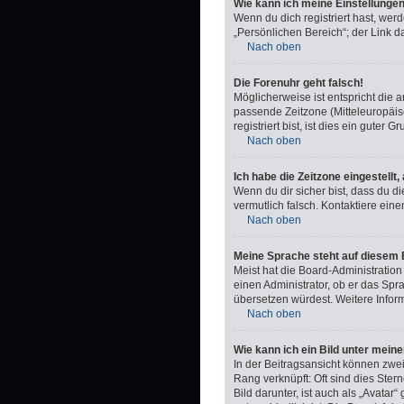
Wie kann ich meine Einstellunge
Wenn du dich registriert hast, we
„Persönlichen Bereich“; der Link d
Nach oben
Die Forenuhr geht falsch!
Möglicherweise ist entspricht die a
passende Zeitzone (Mitteleuropäisc
registriert bist, ist dies ein guter Gr
Nach oben
Ich habe die Zeitzone eingestellt
Wenn du dir sicher bist, dass du di
vermutlich falsch. Kontaktiere ein
Nach oben
Meine Sprache steht auf diesem 
Meist hat die Board-Administration
einen Administrator, ob er das Spra
übersetzen würdest. Weitere Info
Nach oben
Wie kann ich ein Bild unter me
In der Beitragsansicht können zwe
Rang verknüpft: Oft sind dies Ste
Bild darunter, ist auch als „Avatar