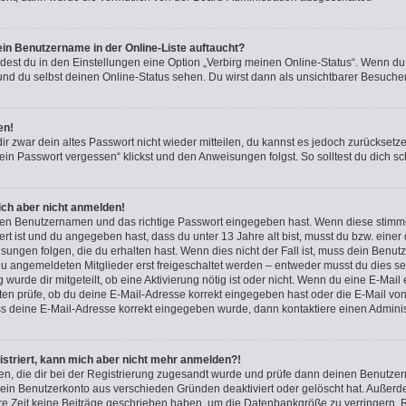
in Benutzername in der Online-Liste auftaucht?
ndest du in den Einstellungen eine Option „Verbirg meinen Online-Status“. Wenn du
und du selbst deinen Online-Status sehen. Du wirst dann als unsichtbarer Besucher
en!
dir zwar dein altes Passwort nicht wieder mitteilen, du kannst es jedoch zurückset
ein Passwort vergessen“ klickst und den Anweisungen folgst. So solltest du dich 
mich aber nicht anmelden!
igen Benutzernamen und das richtige Passwort eingegeben hast. Wenn diese stimm
iert ist und du angegeben hast, dass du unter 13 Jahre alt bist, musst du bzw. einer
ngen folgen, die du erhalten hast. Wenn dies nicht der Fall ist, muss dein Benutzer
u angemeldeten Mitglieder erst freigeschaltet werden – entweder musst du dies sel
 wurde dir mitgeteilt, ob eine Aktivierung nötig ist oder nicht. Wenn du eine E-Mail 
n prüfe, ob du deine E-Mail-Adresse korrekt eingegeben hast oder die E-Mail von
ss deine E-Mail-Adresse korrekt eingegeben wurde, dann kontaktiere einen Administ
gistriert, kann mich aber nicht mehr anmelden?!
nden, die dir bei der Registrierung zugesandt wurde und prüfe dann deinen Benutz
 dein Benutzerkonto aus verschieden Gründen deaktiviert oder gelöscht hat. Außer
re Zeit keine Beiträge geschrieben haben, um die Datenbankgröße zu verringern. R