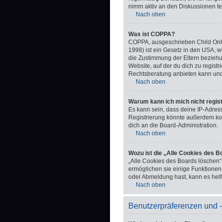
nimm aktiv an den Diskussionen tei
Nach oben
Was ist COPPA?
COPPA, ausgeschrieben Child Onlin
1998) ist ein Gesetz in den USA, 
die Zustimmung der Eltern beziehu
Website, auf der du dich zu registr
Rechtsberatung anbieten kann und n
Nach oben
Warum kann ich mich nicht regis
Es kann sein, dass deine IP-Adres
Registrierung könnte außerdem ko
dich an die Board-Administration.
Nach oben
Wozu ist die „Alle Cookies des 
„Alle Cookies des Boards löschen“
ermöglichen sie einige Funktionen,
oder Abmeldung hast, kann es helf
Nach oben
Benutzerpräferenzen und -