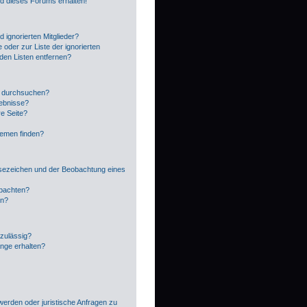
ed dieses Forums erhalten!
 ignorierten Mitglieder?
 oder zur Liste der ignorierten
 den Listen entfernen?
n durchsuchen?
gebnisse?
e Seite?
hemen finden?
sezeichen und der Beobachtung eines
obachten?
en?
zulässig?
änge erhalten?
?
werden oder juristische Anfragen zu