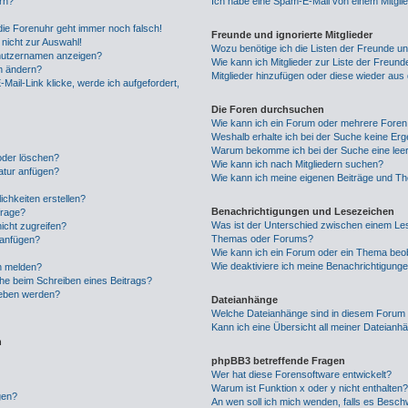
rn?
Ich habe eine Spam-E-Mail von einem Mitgli
 die Forenuhr geht immer noch falsch!
Freunde und ignorierte Mitglieder
nicht zur Auswahl!
Wozu benötige ich die Listen der Freunde und
enutzernamen anzeigen?
Wie kann ich Mitglieder zur Liste der Freunde
hn ändern?
Mitglieder hinzufügen oder diese wieder aus
Mail-Link klicke, werde ich aufgefordert,
Die Foren durchsuchen
Wie kann ich ein Forum oder mehrere Fore
Weshalb erhalte ich bei der Suche keine Er
Warum bekomme ich bei der Suche eine leer
 oder löschen?
Wie kann ich nach Mitgliedern suchen?
atur anfügen?
Wie kann ich meine eigenen Beiträge und T
chkeiten erstellen?
Benachrichtigungen und Lesezeichen
frage?
Was ist der Unterschied zwischen einem Le
icht zugreifen?
Themas oder Forums?
 anfügen?
Wie kann ich ein Forum oder ein Thema be
Wie deaktiviere ich meine Benachrichtigung
n melden?
che beim Schreiben eines Beitrags?
geben werden?
Dateianhänge
Welche Dateianhänge sind in diesem Forum 
Kann ich eine Übersicht all meiner Dateianh
n
phpBB3 betreffende Fragen
Wer hat diese Forensoftware entwickelt?
Warum ist Funktion x oder y nicht enthalten
gen?
An wen soll ich mich wenden, falls es Besch