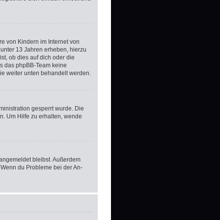
e von Kindern im Internet von
 unter 13 Jahren erheben, hierzu
t, ob dies auf dich oder die
 dass das phpBB-Team keine
die weiter unten behandelt werden.
inistration gesperrt wurde. Die
n. Um Hilfe zu erhalten, wende
m angemeldet bleibst. Außerdem
t. Wenn du Probleme bei der An-