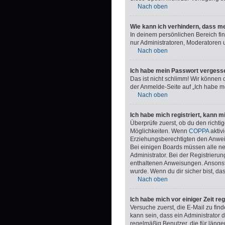
Nach oben
Wie kann ich verhindern, dass me
In deinem persönlichen Bereich fi
nur Administratoren, Moderatoren 
Nach oben
Ich habe mein Passwort vergess
Das ist nicht schlimm! Wir können 
der Anmelde-Seite auf „Ich habe m
Nach oben
Ich habe mich registriert, kann 
Überprüfe zuerst, ob du den richt
Möglichkeiten. Wenn
COPPA
aktiv
Erziehungsberechtigten den Anweisu
Bei einigen Boards müssen alle ne
Administrator. Bei der Registrierung
enthaltenen Anweisungen. Ansonste
wurde. Wenn du dir sicher bist, da
Nach oben
Ich habe mich vor einiger Zeit re
Versuche zuerst, die E-Mail zu fi
kann sein, dass ein Administrator
regelmäßig Benutzer, die für länge