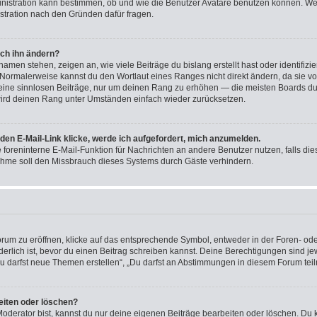
ministration kann bestimmen, ob und wie die Benutzer Avatare benutzen können. W
nistration nach den Gründen dafür fragen.
ich ihn ändern?
men stehen, zeigen an, wie viele Beiträge du bislang erstellt hast oder identifiz
Normalerweise kannst du den Wortlaut eines Ranges nicht direkt ändern, da sie vo
 keine sinnlosen Beiträge, nur um deinen Rang zu erhöhen — die meisten Boards du
wird deinen Rang unter Umständen einfach wieder zurücksetzen.
den E-Mail-Link klicke, werde ich aufgefordert, mich anzumelden.
ie foreninterne E-Mail-Funktion für Nachrichten an andere Benutzer nutzen, falls di
ahme soll den Missbrauch dieses Systems durch Gäste verhindern.
m zu eröffnen, klicke auf das entsprechende Symbol, entweder in der Foren- oder
rderlich ist, bevor du einen Beitrag schreiben kannst. Deine Berechtigungen sind j
 „Du darfst neue Themen erstellen“, „Du darfst an Abstimmungen in diesem Forum te
eiten oder löschen?
oderator bist, kannst du nur deine eigenen Beiträge bearbeiten oder löschen. Du 