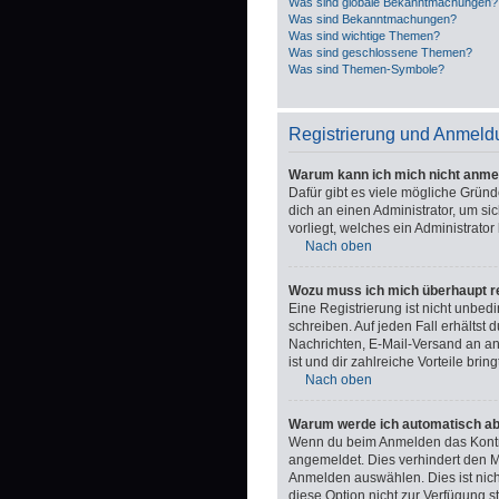
Was sind globale Bekanntmachungen?
Was sind Bekanntmachungen?
Was sind wichtige Themen?
Was sind geschlossene Themen?
Was sind Themen-Symbole?
Registrierung und Anmeld
Warum kann ich mich nicht anme
Dafür gibt es viele mögliche Gründ
dich an einen Administrator, um si
vorliegt, welches ein Administrator
Nach oben
Wozu muss ich mich überhaupt re
Eine Registrierung ist nicht unbed
schreiben. Auf jeden Fall erhältst d
Nachrichten, E-Mail-Versand an and
ist und dir zahlreiche Vorteile bring
Nach oben
Warum werde ich automatisch a
Wenn du beim Anmelden das Kontrol
angemeldet. Dies verhindert den 
Anmelden auswählen. Dies ist nich
diese Option nicht zur Verfügung s