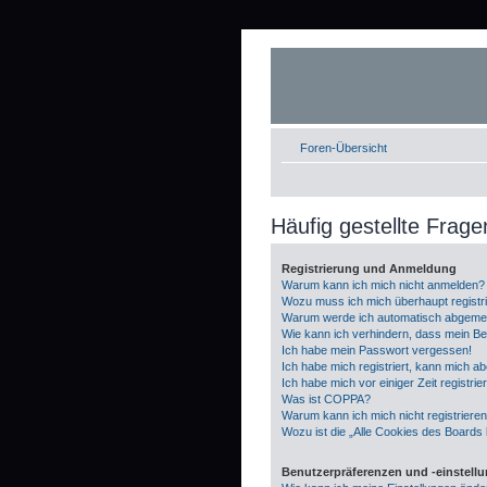
Foren-Übersicht
Häufig gestellte Frage
Registrierung und Anmeldung
Warum kann ich mich nicht anmelden?
Wozu muss ich mich überhaupt registr
Warum werde ich automatisch abgeme
Wie kann ich verhindern, dass mein Be
Ich habe mein Passwort vergessen!
Ich habe mich registriert, kann mich a
Ich habe mich vor einiger Zeit registri
Was ist COPPA?
Warum kann ich mich nicht registriere
Wozu ist die „Alle Cookies des Boards
Benutzerpräferenzen und -einstell