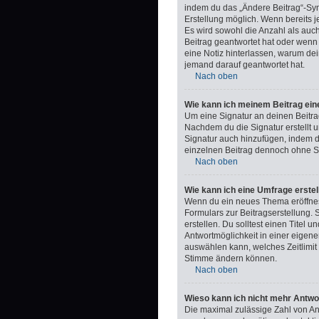
indem du das „Ändere Beitrag“-Symb
Erstellung möglich. Wenn bereits j
Es wird sowohl die Anzahl als auc
Beitrag geantwortet hat oder wenn e
eine Notiz hinterlassen, warum dei
jemand darauf geantwortet hat.
Nach oben
Wie kann ich meinem Beitrag ein
Um eine Signatur an deinen Beitra
Nachdem du die Signatur erstellt u
Signatur auch hinzufügen, indem 
einzelnen Beitrag dennoch ohne Si
Nach oben
Wie kann ich eine Umfrage erstel
Wenn du ein neues Thema eröffnest
Formulars zur Beitragserstellung. 
erstellen. Du solltest einen Titel
Antwortmöglichkeit in einer eigene
auswählen kann, welches Zeitlimit 
Stimme ändern können.
Nach oben
Wieso kann ich nicht mehr Antwo
Die maximal zulässige Zahl von An