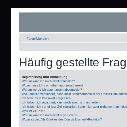
Foren-Übersicht
Häufig gestellte Fra
Registrierung und Anmeldung
Warum kann ich mich nicht anmelden?
Wozu muss ich mich überhaupt registrieren?
Warum werde ich automatisch abgemeldet?
Wie kann ich verhindern, dass mein Benutzername in der Online-Liste aufta
Ich habe mein Passwort vergessen!
Ich habe mich registriert, kann mich aber nicht anmelden!
Ich habe mich vor einiger Zeit registriert, kann mich aber nicht mehr anmeld
Was ist COPPA?
Warum kann ich mich nicht registrieren?
Wozu ist die „Alle Cookies des Boards löschen“-Funktion?