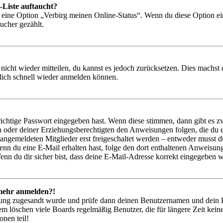
-Liste auftaucht?
n eine Option „Verbirg meinen Online-Status“. Wenn du diese Option ei
ucher gezählt.
 nicht wieder mitteilen, du kannst es jedoch zurücksetzen. Dies machs
 dich schnell wieder anmelden können.
richtige Passwort eingegeben hast. Wenn diese stimmen, dann gibt es
ern oder deiner Erziehungsberechtigten den Anweisungen folgen, die du e
 angemeldeten Mitglieder erst freigeschaltet werden – entweder musst du
. Wenn du eine E-Mail erhalten hast, folge den dort enthaltenen Anweis
nn du dir sicher bist, dass deine E-Mail-Adresse korrekt eingegeben w
t mehr anmelden?!
rierung zugesandt wurde und prüfe dann deinen Benutzernamen und dein 
em löschen viele Boards regelmäßig Benutzer, die für längere Zeit kei
onen teil!