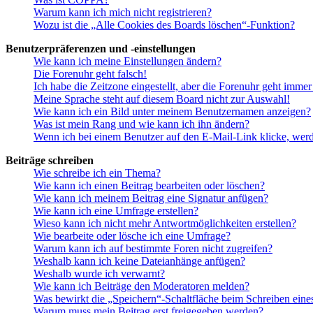
Warum kann ich mich nicht registrieren?
Wozu ist die „Alle Cookies des Boards löschen“-Funktion?
Benutzerpräferenzen und -einstellungen
Wie kann ich meine Einstellungen ändern?
Die Forenuhr geht falsch!
Ich habe die Zeitzone eingestellt, aber die Forenuhr geht immer
Meine Sprache steht auf diesem Board nicht zur Auswahl!
Wie kann ich ein Bild unter meinem Benutzernamen anzeigen?
Was ist mein Rang und wie kann ich ihn ändern?
Wenn ich bei einem Benutzer auf den E-Mail-Link klicke, werd
Beiträge schreiben
Wie schreibe ich ein Thema?
Wie kann ich einen Beitrag bearbeiten oder löschen?
Wie kann ich meinem Beitrag eine Signatur anfügen?
Wie kann ich eine Umfrage erstellen?
Wieso kann ich nicht mehr Antwortmöglichkeiten erstellen?
Wie bearbeite oder lösche ich eine Umfrage?
Warum kann ich auf bestimmte Foren nicht zugreifen?
Weshalb kann ich keine Dateianhänge anfügen?
Weshalb wurde ich verwarnt?
Wie kann ich Beiträge den Moderatoren melden?
Was bewirkt die „Speichern“-Schaltfläche beim Schreiben eine
Warum muss mein Beitrag erst freigegeben werden?