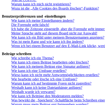
Warum kann ich mich nicht registrieren?
Wozu ist die „Alle Cookies des Boards löschen“-Funktion?
Benutzerpräferenzen und -einstellungen
Wie kann ich meine Einstellungen ändern?
Die Forenuhr geht falsch!
Ich habe die Zeitzone eingestellt, aber die Forenuhr geht immer
Meine Sprache steht auf diesem Board nicht zur Auswahl!
Wie kann ich ein Bild unter meinem Benutzernamen anzeigen?
Was ist mein Rang und wie kann ich ihn ändern?
Wenn ich bei einem Benutzer auf den E-Mail-Link klicke, werd
Beiträge schreiben
Wie schreibe ich ein Thema?
Wie kann ich einen Beitrag bearbeiten oder löschen?
Wie kann ich meinem Beitrag eine Signatur anfügen?
Wie kann ich eine Umfrage erstellen?
Wieso kann ich nicht mehr Antwortmöglichkeiten erstellen?
Wie bearbeite oder lösche ich eine Umfrage?
Warum kann ich auf bestimmte Foren nicht zugreifen?
Weshalb kann ich keine Dateianhänge anfügen?
Weshalb wurde ich verwarnt?
Wie kann ich Beiträge den Moderatoren melden?
Was bewirkt die „Speichern“-Schaltfläche beim Schreiben eine
Warum muss mein Beitrag erst freigegeben werden?