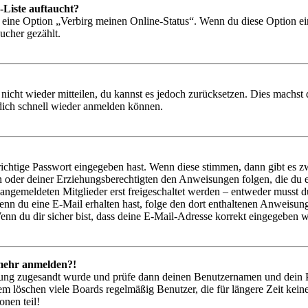
-Liste auftaucht?
n eine Option „Verbirg meinen Online-Status“. Wenn du diese Option ei
ucher gezählt.
 nicht wieder mitteilen, du kannst es jedoch zurücksetzen. Dies machs
 dich schnell wieder anmelden können.
richtige Passwort eingegeben hast. Wenn diese stimmen, dann gibt es
ern oder deiner Erziehungsberechtigten den Anweisungen folgen, die du e
 angemeldeten Mitglieder erst freigeschaltet werden – entweder musst du
. Wenn du eine E-Mail erhalten hast, folge den dort enthaltenen Anweis
nn du dir sicher bist, dass deine E-Mail-Adresse korrekt eingegeben w
t mehr anmelden?!
rierung zugesandt wurde und prüfe dann deinen Benutzernamen und dein 
em löschen viele Boards regelmäßig Benutzer, die für längere Zeit kei
onen teil!