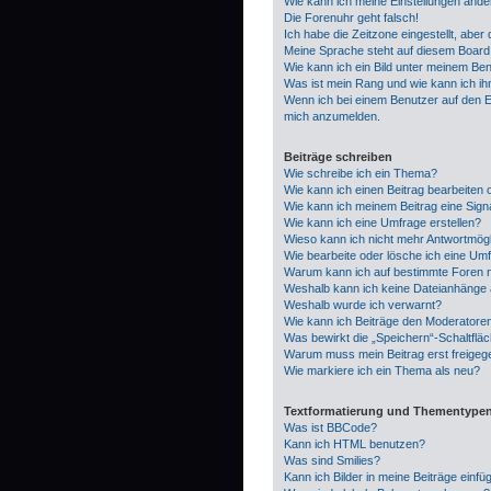
Wie kann ich meine Einstellungen ände
Die Forenuhr geht falsch!
Ich habe die Zeitzone eingestellt, aber
Meine Sprache steht auf diesem Board 
Wie kann ich ein Bild unter meinem B
Was ist mein Rang und wie kann ich i
Wenn ich bei einem Benutzer auf den E-
mich anzumelden.
Beiträge schreiben
Wie schreibe ich ein Thema?
Wie kann ich einen Beitrag bearbeiten
Wie kann ich meinem Beitrag eine Sign
Wie kann ich eine Umfrage erstellen?
Wieso kann ich nicht mehr Antwortmögli
Wie bearbeite oder lösche ich eine Um
Warum kann ich auf bestimmte Foren n
Weshalb kann ich keine Dateianhänge
Weshalb wurde ich verwarnt?
Wie kann ich Beiträge den Moderatore
Was bewirkt die „Speichern“-Schaltflä
Warum muss mein Beitrag erst freige
Wie markiere ich ein Thema als neu?
Textformatierung und Thementype
Was ist BBCode?
Kann ich HTML benutzen?
Was sind Smilies?
Kann ich Bilder in meine Beiträge einfü