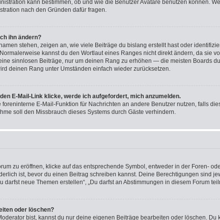
ministration kann bestimmen, ob und wie die Benutzer Avatare benutzen können. W
nistration nach den Gründen dafür fragen.
ich ihn ändern?
men stehen, zeigen an, wie viele Beiträge du bislang erstellt hast oder identifiz
Normalerweise kannst du den Wortlaut eines Ranges nicht direkt ändern, da sie vo
 keine sinnlosen Beiträge, nur um deinen Rang zu erhöhen — die meisten Boards du
wird deinen Rang unter Umständen einfach wieder zurücksetzen.
den E-Mail-Link klicke, werde ich aufgefordert, mich anzumelden.
ie foreninterne E-Mail-Funktion für Nachrichten an andere Benutzer nutzen, falls di
ahme soll den Missbrauch dieses Systems durch Gäste verhindern.
m zu eröffnen, klicke auf das entsprechende Symbol, entweder in der Foren- oder
rderlich ist, bevor du einen Beitrag schreiben kannst. Deine Berechtigungen sind j
 „Du darfst neue Themen erstellen“, „Du darfst an Abstimmungen in diesem Forum te
eiten oder löschen?
oderator bist, kannst du nur deine eigenen Beiträge bearbeiten oder löschen. Du 