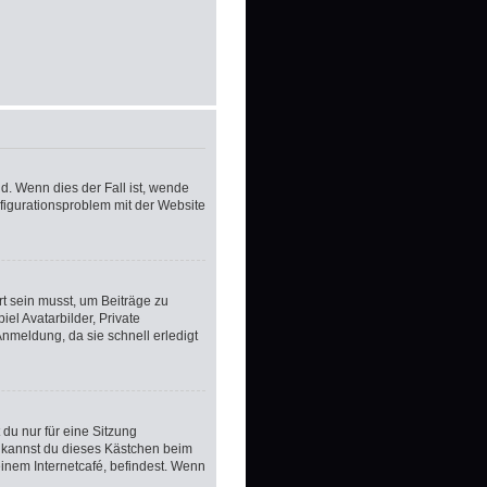
d. Wenn dies der Fall ist, wende
nfigurationsproblem mit der Website
rt sein musst, um Beiträge zu
iel Avatarbilder, Private
Anmeldung, da sie schnell erledigt
du nur für eine Sitzung
 kannst du dieses Kästchen beim
inem Internetcafé, befindest. Wenn