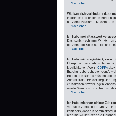
Nach oben
Wie kann ich verhindern, dass me
In deinem persönlichen Bereich fi
nur Administratoren, Moderatoren 
Nach oben
Ich habe mein Passwort vergess
Das ist nicht schlimm! Wir können 
der Anmelde-Seite auf „Ich habe m
Nach oben
Ich habe mich registriert, kann 
Überprüfe zuerst, ob du den richt
Möglichkeiten. Wenn
COPPA
aktiv
Erziehungsberechtigten den Anweisu
Bei einigen Boards müssen alle ne
Administrator. Bei der Registrierung
enthaltenen Anweisungen. Ansonste
wurde. Wenn du dir sicher bist, da
Nach oben
Ich habe mich vor einiger Zeit re
Versuche zuerst, die E-Mail zu fi
kann sein, dass ein Administrator
regelmäßig Benutzer, die für länge