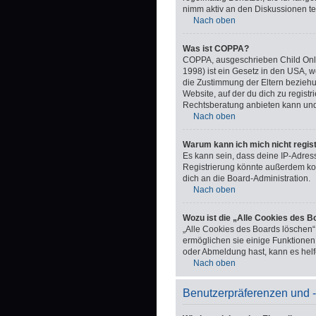
nimm aktiv an den Diskussionen tei
Nach oben
Was ist COPPA?
COPPA, ausgeschrieben Child Onlin
1998) ist ein Gesetz in den USA, 
die Zustimmung der Eltern beziehu
Website, auf der du dich zu registr
Rechtsberatung anbieten kann und n
Nach oben
Warum kann ich mich nicht regis
Es kann sein, dass deine IP-Adres
Registrierung könnte außerdem ko
dich an die Board-Administration.
Nach oben
Wozu ist die „Alle Cookies des 
„Alle Cookies des Boards löschen“
ermöglichen sie einige Funktionen,
oder Abmeldung hast, kann es helf
Nach oben
Benutzerpräferenzen und -