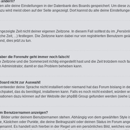
n ändern?
rden alle deine Einstellungen in der Datenbank des Boards gespeichert. Um diese z
azu wird meist oben auf der Seite angezeigt. Dort kannst du alle deine Einstellung
ngezeigte Zeit nicht deiner eigenen Zeitzone. In diesem Fall solltest du im „Persönl
he Zeit, ...) festlegen. Die Zeitzone kann dabei nur von registrierten Benutzern g
und, dies jetzt zu tun.
, aber die Forenuhr geht immer noch falsch!
e Zeitzone und die Sommerzeit richtig eingestellt hast und die Zeit trotzdem noch fa
en Administrator, damit er das Problem beheben kann.
Board nicht zur Auswahl!
 entweder deine Sprache nicht installiert oder niemand hat das Forum bislang in de
chpaket, das du benötigst, installieren kann. Falls es noch nicht existiert, würden 
rmationen dazu können auf der Website der phpBB Group gefunden werden (siehe L
inem Benutzernamen anzeigen?
i Bilder unter deinem Benutzernamen stehen. Abhängig von dem gewählten Style ist
rne, Kästchen oder Punkte, die deine Beitragszahl oder deinen Status im Forum ang
“ genannt. Es handelt sich hierbei in der Regel um ein persönliches Bild, welches v