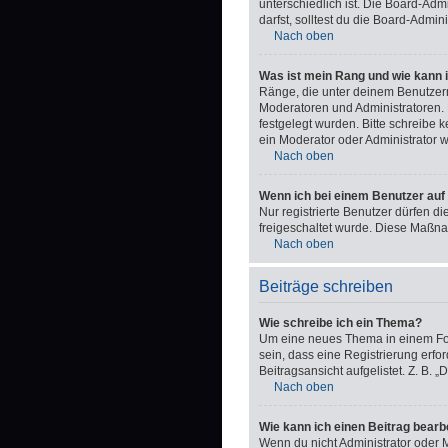
unterschiedlich ist. Die Board-Ad
darfst, solltest du die Board-Admi
Nach oben
Was ist mein Rang und wie kann 
Ränge, die unter deinem Benutzerna
Moderatoren und Administratoren. 
festgelegt wurden. Bitte schreibe
ein Moderator oder Administrator 
Nach oben
Wenn ich bei einem Benutzer auf 
Nur registrierte Benutzer dürfen d
freigeschaltet wurde. Diese Maßn
Nach oben
Beiträge schreiben
Wie schreibe ich ein Thema?
Um eine neues Thema in einem Foru
sein, dass eine Registrierung erfo
Beitragsansicht aufgelistet. Z. B.
Nach oben
Wie kann ich einen Beitrag bearb
Wenn du nicht Administrator oder M