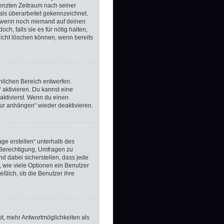
renzten Zeitraum nach seiner
als überarbeitet gekennzeichnet.
t, wenn noch niemand auf deinen
h, falls sie es für nötig halten,
nicht löschen können, wenn bereits
nlichen Bereich entwerfen.
 aktivieren. Du kannst eine
ktivierst. Wenn du einen
tur anhängen“ wieder deaktivieren.
ge erstellen“ unterhalb des
e Berechtigung, Umfragen zu
nd dabei sicherstellen, dass jede
, wie viele Optionen ein Benutzer
eßlich, ob die Benutzer ihre
st, mehr Antwortmöglichkeiten als