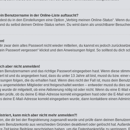
in Benutzername in der Online-Liste auftaucht?
ndest du in den Einstellungen eine Option „Verbirg meinen Online-Status“. Wenn du
und du selbst deinen Online-Status sehen. Du wirst dann als unsichtbarer Besucher
en!
dir zwar dein altes Passwort nicht wieder mitteilen, du kannst es jedoch zurückset
ein Passwort vergessen“ klickst und den Anweisungen folgst. So solltest du dich 
mich aber nicht anmelden!
igen Benutzernamen und das richtige Passwort eingegeben hast. Wenn diese stimm
iert ist und du angegeben hast, dass du unter 13 Jahre alt bist, musst du bzw. einer
ngen folgen, die du erhalten hast. Wenn dies nicht der Fall ist, muss dein Benutzer
u angemeldeten Mitglieder erst freigeschaltet werden – entweder musst du dies sel
 wurde dir mitgeteilt, ob eine Aktivierung nötig ist oder nicht. Wenn du eine E-Mail 
n prüfe, ob du deine E-Mail-Adresse korrekt eingegeben hast oder die E-Mail von
ss deine E-Mail-Adresse korrekt eingegeben wurde, dann kontaktiere einen Administ
gistriert, kann mich aber nicht mehr anmelden?!
nden, die dir bei der Registrierung zugesandt wurde und prüfe dann deinen Benutz
 dein Benutzerkonto aus verschieden Gründen deaktiviert oder gelöscht hat. Außer
re Zeit keine Beiträge geschrieben haben, um die Datenbankgröße zu verringern. R