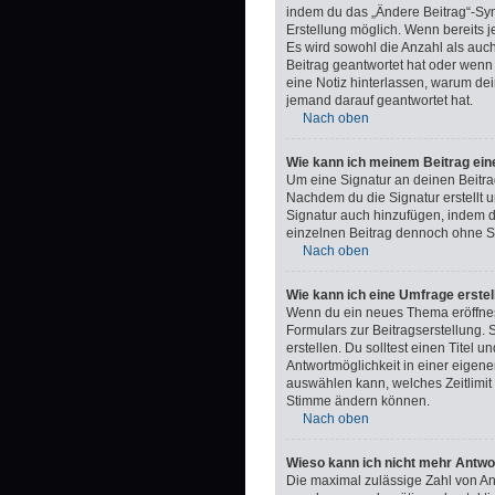
indem du das „Ändere Beitrag“-Symb
Erstellung möglich. Wenn bereits j
Es wird sowohl die Anzahl als auc
Beitrag geantwortet hat oder wenn e
eine Notiz hinterlassen, warum dei
jemand darauf geantwortet hat.
Nach oben
Wie kann ich meinem Beitrag ein
Um eine Signatur an deinen Beitra
Nachdem du die Signatur erstellt u
Signatur auch hinzufügen, indem 
einzelnen Beitrag dennoch ohne Si
Nach oben
Wie kann ich eine Umfrage erstel
Wenn du ein neues Thema eröffnest
Formulars zur Beitragserstellung. 
erstellen. Du solltest einen Titel
Antwortmöglichkeit in einer eigene
auswählen kann, welches Zeitlimit 
Stimme ändern können.
Nach oben
Wieso kann ich nicht mehr Antwo
Die maximal zulässige Zahl von An