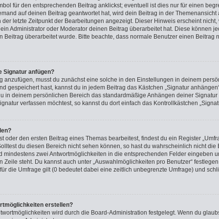
ol für den entsprechenden Beitrag anklickst; eventuell ist dies nur für einen beg
emand auf deinen Beitrag geantwortet hat, wird dein Beitrag in der Themenansicht 
h der letzte Zeitpunkt der Bearbeitungen angezeigt. Dieser Hinweis erscheint nich
in Administrator oder Moderator deinen Beitrag überarbeitet hat. Diese können jedoc
n Beitrag überarbeitet wurde. Bitte beachte, dass normale Benutzer einen Beitrag 
e Signatur anfügen?
g anzufügen, musst du zunächst eine solche in den Einstellungen in deinem persö
nd gespeichert hast, kannst du in jedem Beitrag das Kästchen „Signatur anhängen“
du in deinem persönlichen Bereich das standardmäßige Anhängen deiner Signatur a
gnatur verfassen möchtest, so kannst du dort einfach das Kontrollkästchen „Signa
len?
 oder den ersten Beitrag eines Themas bearbeitest, findest du ein Register „Umfra
Solltest du diesen Bereich nicht sehen können, so hast du wahrscheinlich nicht di
 und mindestens zwei Antwortmöglichkeiten in die entsprechenden Felder eingeben u
n Zeile steht. Du kannst auch unter „Auswahlmöglichkeiten pro Benutzer“ festlegen
für die Umfrage gilt (0 bedeutet dabei eine zeitlich unbegrenzte Umfrage) und schli
rtmöglichkeiten erstellen?
twortmöglichkeiten wird durch die Board-Administration festgelegt. Wenn du glaub