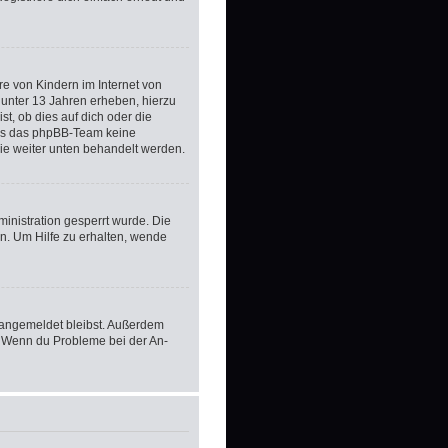
e von Kindern im Internet von
 unter 13 Jahren erheben, hierzu
t, ob dies auf dich oder die
 dass das phpBB-Team keine
die weiter unten behandelt werden.
inistration gesperrt wurde. Die
n. Um Hilfe zu erhalten, wende
m angemeldet bleibst. Außerdem
t. Wenn du Probleme bei der An-