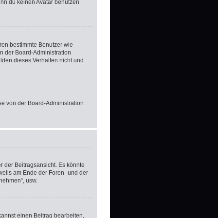
enn du keinen Avatar benutzen
ieren bestimmte Benutzer wie
n der Board-Administration
lden dieses Verhalten nicht und
ese von der Board-Administration
 der Beitragsansicht. Es könnte
eweils am Ende der Foren- und der
ilnehmen“, usw.
kannst einen Beitrag bearbeiten,