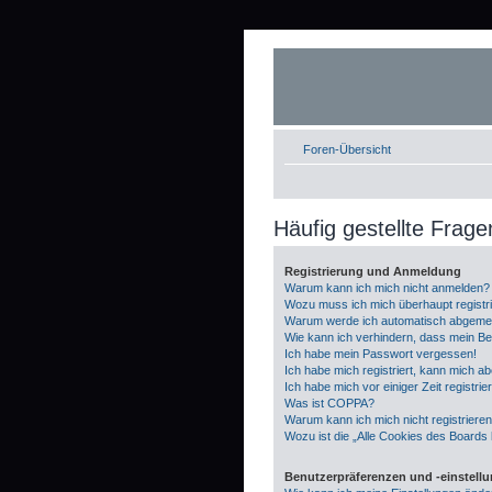
Foren-Übersicht
Häufig gestellte Frage
Registrierung und Anmeldung
Warum kann ich mich nicht anmelden?
Wozu muss ich mich überhaupt registr
Warum werde ich automatisch abgeme
Wie kann ich verhindern, dass mein Be
Ich habe mein Passwort vergessen!
Ich habe mich registriert, kann mich a
Ich habe mich vor einiger Zeit registri
Was ist COPPA?
Warum kann ich mich nicht registriere
Wozu ist die „Alle Cookies des Boards
Benutzerpräferenzen und -einstell