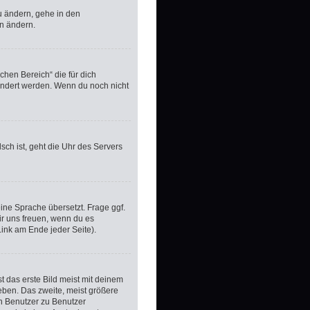
u ändern, gehe in den
en ändern.
ichen Bereich“ die für dich
eändert werden. Wenn du noch nicht
lsch ist, geht die Uhr des Servers
ine Sprache übersetzt. Frage ggf.
wir uns freuen, wenn du es
ink am Ende jeder Seite).
 das erste Bild meist mit deinem
eben. Das zweite, meist größere
on Benutzer zu Benutzer