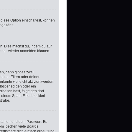
 diese Option einschaltest, können
 gezählt.
zen. Dies machst du, indem du auf
schnell wieder anmelden können.
en, dann gibt es zwei
 deiner Eltern oder deiner
konto vielleicht aktiviert werden.
bst erledigen oder ein
erhalten hast, folge den dort
 einem Spam-Filter blockiert
rator.
ernamen und dein Passwort. Es
dem löschen viele Boards
egistriere dich einfach erneut und