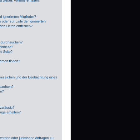
ed dieses Forums erhalten!
 ignorierten Mitglieder?
 oder zur Liste der ignorierten
 den Listen entfernen?
n durchsuchen?
gebnisse?
e Seite?
hemen finden?
sezeichen und der Beobachtung eines
obachten?
en?
zulässig?
änge erhalten?
?
werden oder juristische Anfragen zu