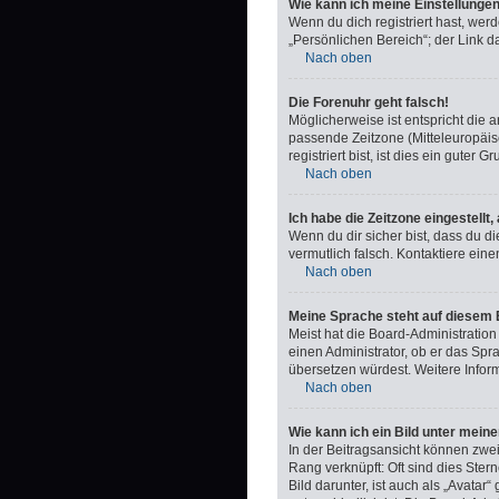
Wie kann ich meine Einstellunge
Wenn du dich registriert hast, we
„Persönlichen Bereich“; der Link d
Nach oben
Die Forenuhr geht falsch!
Möglicherweise ist entspricht die a
passende Zeitzone (Mitteleuropäisc
registriert bist, ist dies ein guter Gr
Nach oben
Ich habe die Zeitzone eingestellt
Wenn du dir sicher bist, dass du di
vermutlich falsch. Kontaktiere ein
Nach oben
Meine Sprache steht auf diesem 
Meist hat die Board-Administration
einen Administrator, ob er das Spra
übersetzen würdest. Weitere Info
Nach oben
Wie kann ich ein Bild unter me
In der Beitragsansicht können zwe
Rang verknüpft: Oft sind dies Ste
Bild darunter, ist auch als „Avatar