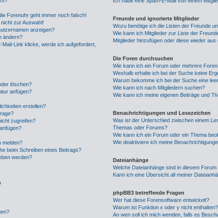
rn?
Ich habe eine Spam-E-Mail von einem Mitgli
 die Forenuhr geht immer noch falsch!
Freunde und ignorierte Mitglieder
nicht zur Auswahl!
Wozu benötige ich die Listen der Freunde und
enutzernamen anzeigen?
Wie kann ich Mitglieder zur Liste der Freunde
hn ändern?
Mitglieder hinzufügen oder diese wieder aus
Mail-Link klicke, werde ich aufgefordert,
Die Foren durchsuchen
Wie kann ich ein Forum oder mehrere Fore
Weshalb erhalte ich bei der Suche keine Er
Warum bekomme ich bei der Suche eine leer
 oder löschen?
Wie kann ich nach Mitgliedern suchen?
atur anfügen?
Wie kann ich meine eigenen Beiträge und T
chkeiten erstellen?
Benachrichtigungen und Lesezeichen
frage?
Was ist der Unterschied zwischen einem Le
icht zugreifen?
Themas oder Forums?
 anfügen?
Wie kann ich ein Forum oder ein Thema be
Wie deaktiviere ich meine Benachrichtigung
n melden?
che beim Schreiben eines Beitrags?
geben werden?
Dateianhänge
Welche Dateianhänge sind in diesem Forum 
Kann ich eine Übersicht all meiner Dateianh
n
phpBB3 betreffende Fragen
Wer hat diese Forensoftware entwickelt?
Warum ist Funktion x oder y nicht enthalten
gen?
An wen soll ich mich wenden, falls es Besch