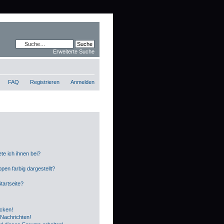
Erweiterte Suche
FAQ
Registrieren
Anmelden
te ich ihnen bei?
en farbig dargestellt?
tartseite?
icken!
Nachrichten!