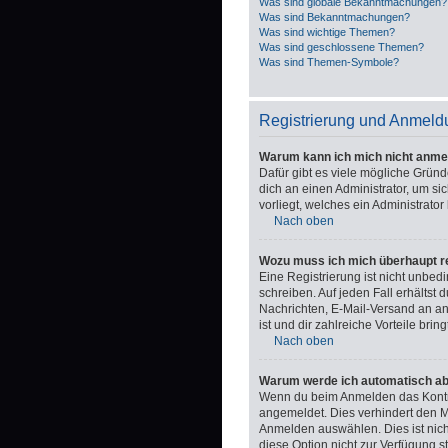
Was sind globale Bekanntmachungen?
Was sind Bekanntmachungen?
Was sind wichtige Themen?
Was sind geschlossene Themen?
Was sind Themen-Symbole?
Registrierung und Anmeld
Warum kann ich mich nicht anme
Dafür gibt es viele mögliche Gründ
dich an einen Administrator, um si
vorliegt, welches ein Administrator
Nach oben
Wozu muss ich mich überhaupt re
Eine Registrierung ist nicht unbed
schreiben. Auf jeden Fall erhältst d
Nachrichten, E-Mail-Versand an and
ist und dir zahlreiche Vorteile bring
Nach oben
Warum werde ich automatisch a
Wenn du beim Anmelden das Kontrol
angemeldet. Dies verhindert den 
Anmelden auswählen. Dies ist nich
diese Option nicht zur Verfügung s