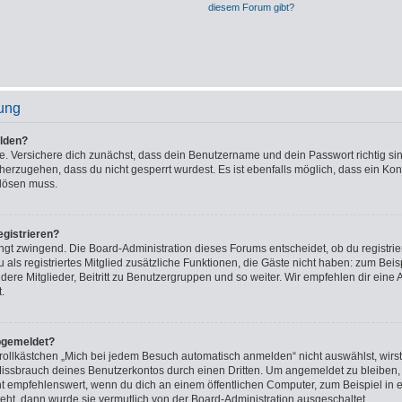
diesem Forum gibt?
ung
lden?
e. Versichere dich zunächst, dass dein Benutzername und dein Passwort richtig sin
cherzugehen, dass du nicht gesperrt wurdest. Es ist ebenfalls möglich, dass ein Ko
 lösen muss.
gistrieren?
ingt zwingend. Die Board-Administration dieses Forums entscheidet, ob du registrie
u als registriertes Mitglied zusätzliche Funktionen, die Gäste nicht haben: zum Beisp
ere Mitglieder, Beitritt zu Benutzergruppen und so weiter. Wir empfehlen dir eine 
t.
bgemeldet?
lkästchen „Mich bei jedem Besuch automatisch anmelden“ nicht auswählst, wirst 
Missbrauch deines Benutzerkontos durch einen Dritten. Um angemeldet zu bleiben,
t empfehlenswert, wenn du dich an einem öffentlichen Computer, zum Beispiel in e
teht, dann wurde sie vermutlich von der Board-Administration ausgeschaltet.