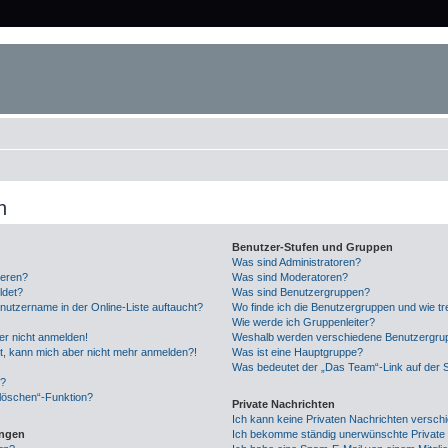
n
Benutzer-Stufen und Gruppen
Was sind Administratoren?
ieren?
Was sind Moderatoren?
ldet?
Was sind Benutzergruppen?
nutzername in der Online-Liste auftaucht?
Wo finde ich die Benutzergruppen und wie tre
Wie werde ich Gruppenleiter?
ber nicht anmelden!
Weshalb werden verschiedene Benutzergrupp
ert, kann mich aber nicht mehr anmelden?!
Was ist eine Hauptgruppe?
Was bedeutet der „Das Team“-Link auf der S
n?
 löschen“-Funktion?
Private Nachrichten
Ich kann keine Privaten Nachrichten versch
ungen
Ich bekomme ständig unerwünschte Private 