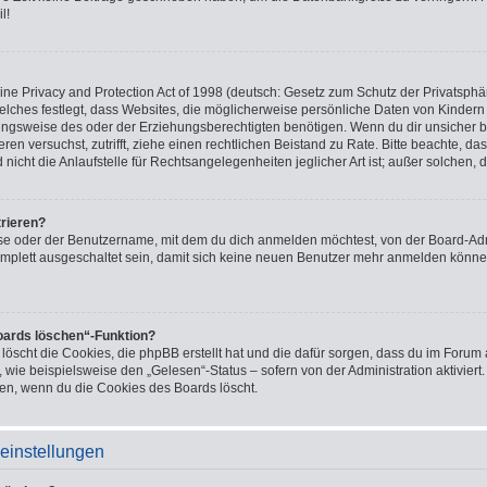
l!
e Privacy and Protection Act of 1998 (deutsch: Gesetz zum Schutz der Privatsphär
welches festlegt, dass Websites, die möglicherweise persönliche Daten von Kindern
ngsweise des oder der Erziehungsberechtigten benötigen. Wenn du dir unsicher bis
ieren versuchst, zutrifft, ziehe einen rechtlichen Beistand zu Rate. Bitte beachte,
icht die Anlaufstelle für Rechtsangelegenheiten jeglicher Art ist; außer solchen, 
trieren?
se oder der Benutzername, mit dem du dich anmelden möchtest, von der Board-Adm
mplett ausgeschaltet sein, damit sich keine neuen Benutzer mehr anmelden könne
Boards löschen“-Funktion?
 löscht die Cookies, die phpBB erstellt hat und die dafür sorgen, dass du im Foru
 wie beispielsweise den „Gelesen“-Status – sofern von der Administration aktivier
en, wenn du die Cookies des Boards löscht.
einstellungen